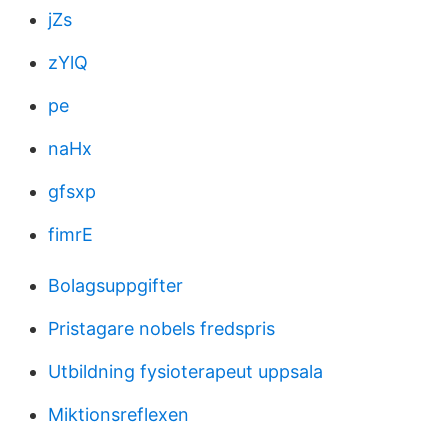
jZs
zYlQ
pe
naHx
gfsxp
fimrE
Bolagsuppgifter
Pristagare nobels fredspris
Utbildning fysioterapeut uppsala
Miktionsreflexen