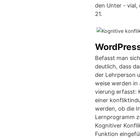
den Unter - vial,
21.
WordPres
Befasst man sich
deutlich, dass d
der Lehrperson u
weise werden in 
vierung erfasst: 
einer konfliktin
werden, ob die I
Lernprogramm zu 
Kognitiver Konfl
Funktion eingefü