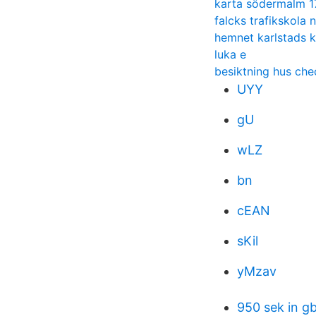
karta södermalm 
falcks trafikskola
hemnet karlstads
luka e
besiktning hus che
UYY
gU
wLZ
bn
cEAN
sKil
yMzav
950 sek in g