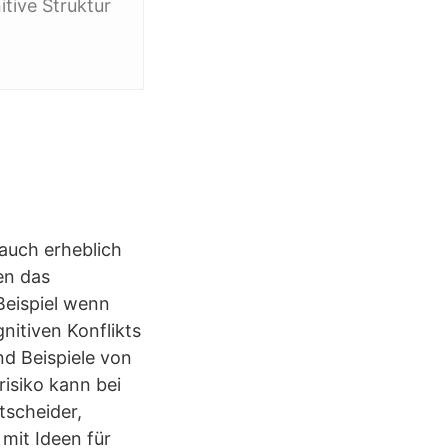
itive Struktur
 auch erheblich
en das
Beispiel wenn
nitiven Konflikts
nd Beispiele von
isiko kann bei
tscheider,
mit Ideen für