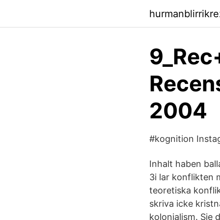
hurmanblirrikr
9_Rec+
Recens
2004
#kognition Inst
Inhalt haben balla
3i lar konflikten
teoretiska konfli
skriva icke krist
kolonialism. Sie 