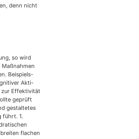
nen, denn nicht
ung, so wird
iche Maßnahmen
n. Beispiels-
nitiver Akti-
zur Effektivität
ollte geprüft
nd gestaltetes
führt. 1.
adratischen
breiten flachen