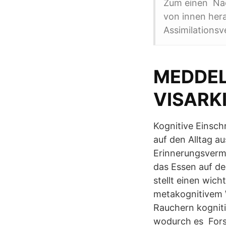
Zum einen Nach
von innen her
Assimilationsv
MEDDEL
VISARK
Kognitive Einsch
auf den Alltag a
Erinnerungsvermö
das Essen auf de
stellt einen wic
metakognitivem W
Rauchern kogniti
wodurch es Forsc