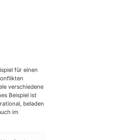
piel für einen
onflikten
ele verschiedene
s Beispiel ist
rational, beladen
auch im