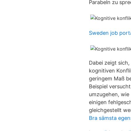
Parabeln zu spre
Sweden job port
Dabei zeigt sic
kognitiven Konfl
geringem Maß bee
Beispiel versuch
umzugehen, wie e
einigen fehlgesc
gleichgestellt we
Bra sämsta egen