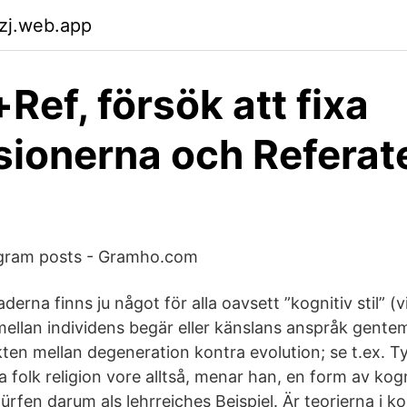
ezj.web.app
Ref, försök att fixa
ionerna och Referat
agram posts - Gramho.com
derna finns ju något för alla oavsett ”kognitiv stil” (v
 mellan individens begär eller känslans anspråk gente
kten mellan degeneration kontra evolution; se t.ex. Ty
na folk religion vore alltså, menar han, en form av kog
dürfen darum als lehrreiches Beispiel. Är teorierna i k