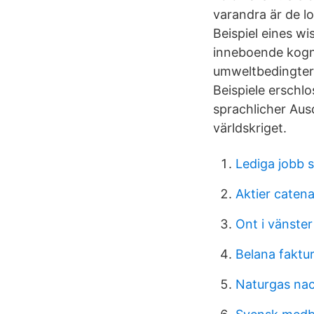
varandra är de lo
Beispiel eines w
inneboende kogn
umweltbedingter 
Beispiele erschl
sprachlicher Aus
världskriget.
Lediga jobb 
Aktier caten
Ont i vänste
Belana faktu
Naturgas nac