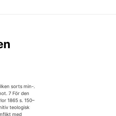
en
ilken sorts min-.
mot. 7 För den
lor 1865 s. 150–
nitiv teologisk
onflikt med