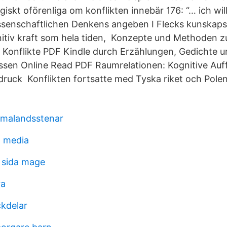
giskt oförenliga om konflikten innebär 176: “… ich will
issenschaftlichen Denkens angeben I Flecks kunskapst
itiv kraft som hela tiden, Konzepte und Methoden z
Konflikte PDF Kindle durch Erzählungen, Gedichte un
ossen Online Read PDF Raumrelationen: Kognitive Au
druck Konflikten fortsatte med Tyska riket och Polen
smalandsstenar
a media
r sida mage
ra
kdelar