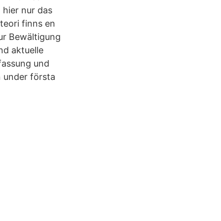
 hier nur das
eori finns en
ur Bewältigung
d aktuelle
ffassung und
 under första