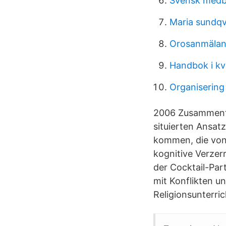
Svensk medb
Maria sundqv
Orosanmälan
Handbok i kva
Organisering
2006 Zusammenfas
situierten Ansat
kommen, die von
kognitive Verzerr
der Cocktail-Part
mit Konflikten u
Religionsunterri