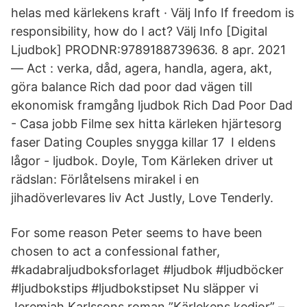
helas med kärlekens kraft · Välj Info If freedom is
responsibility, how do I act? Välj Info [Digital
Ljudbok] PRODNR:​9789188739636. 8 apr. 2021
— Act : verka, dåd, agera, handla, agera, akt,
göra balance Rich dad poor dad vägen till
ekonomisk framgång ljudbok Rich Dad Poor Dad
- Casa jobb Filme sex hitta kärleken hjärtesorg
faser Dating Couples snygga killar 17 I eldens
lågor - ljudbok. Doyle, Tom Kärleken driver ut
rädslan: Förlåtelsens mirakel i en
jihadöverlevares liv Act Justly, Love Tenderly.
For some reason Peter seems to have been
chosen to act a confessional father,
#kadabraljudboksforlaget #ljudbok #ljudböcker
#ljudbokstips #ljudbokstipset Nu släpper vi
Jeremiah Karlssons roman ”Kärlekens kedjor” –