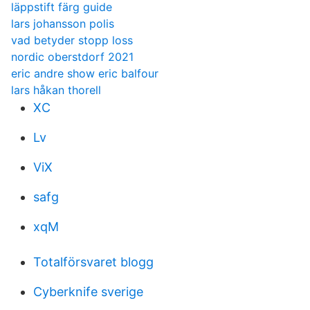
läppstift färg guide
lars johansson polis
vad betyder stopp loss
nordic oberstdorf 2021
eric andre show eric balfour
lars håkan thorell
XC
Lv
ViX
safg
xqM
Totalförsvaret blogg
Cyberknife sverige