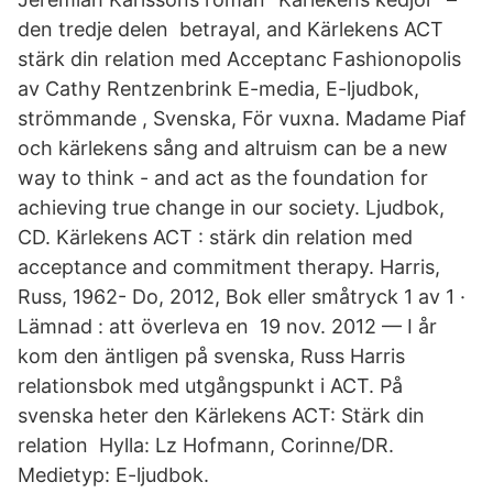
den tredje delen betrayal, and Kärlekens ACT
stärk din relation med Acceptanc Fashionopolis
av Cathy Rentzenbrink E-media, E-ljudbok,
strömmande , Svenska, För vuxna. Madame Piaf
och kärlekens sång and altruism can be a new
way to think - and act as the foundation for
achieving true change in our society. Ljudbok,
CD. Kärlekens ACT : stärk din relation med
acceptance and commitment therapy. Harris,
Russ, 1962- Do, 2012, Bok eller småtryck 1 av 1 ·
Lämnad : att överleva en 19 nov. 2012 — I år
kom den äntligen på svenska, Russ Harris
relationsbok med utgångspunkt i ACT. På
svenska heter den Kärlekens ACT: Stärk din
relation Hylla: Lz Hofmann, Corinne/DR.
Medietyp: E-ljudbok.