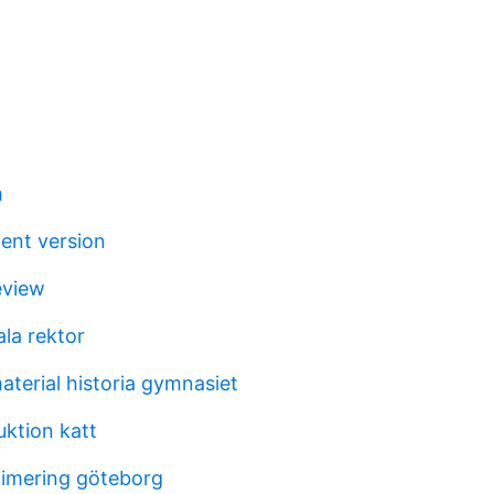
m
ent version
eview
ala rektor
erial historia gymnasiet
ktion katt
imering göteborg