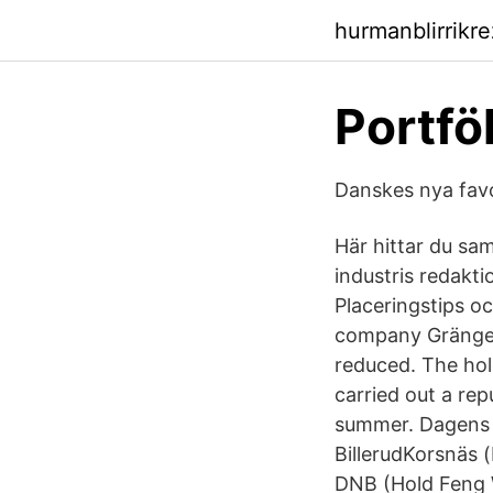
hurmanblirrikr
Portfö
Danskes nya favor
Här hittar du sa
industris redakt
Placeringstips o
company Gränges 
reduced. The ho
carried out a re
summer. Dagens 
BillerudKorsnäs 
DNB (Hold Feng W