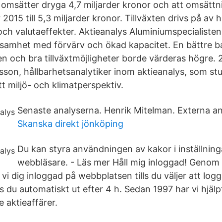
 omsätter dryga 4,7 miljarder kronor och att omsätt
2015 till 5,3 miljarder kronor. Tillväxten drivs på av 
och valutaeffekter. Aktieanalys Aluminiumspecialiste
ksamhet med förvärv och ökad kapacitet. En bättre ba
 och bra tillväxtmöjligheter borde värderas högre.
sson, hållbarhetsanalytiker inom aktieanalys, som st
ett miljö- och klimatperspektiv.
Senaste analyserna. Henrik Mitelman. Externa an
Skanska direkt jönköping
Du kan styra användningen av kakor i inställning
webbläsare. - Läs mer Håll mig inloggad! Genom a
 vi dig inloggad på webbplatsen tills du väljer att log
as du automatiskt ut efter 4 h. Sedan 1997 har vi hjäl
 aktieaffärer.