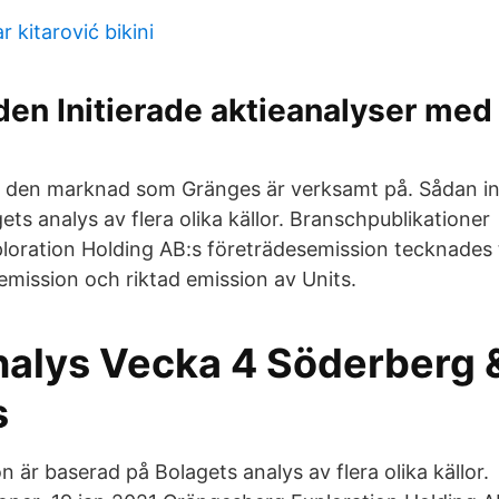
r kitarović bikini
den Initierade aktieanalyser med 
 den marknad som Gränges är verksamt på. Sådan in
ts analys av flera olika källor. Branschpublikationer
oration Holding AB:s företrädesemission tecknades t
mission och riktad emission av Units.
alys Vecka 4 Söderberg 
s
 är baserad på Bolagets analys av flera olika källor.