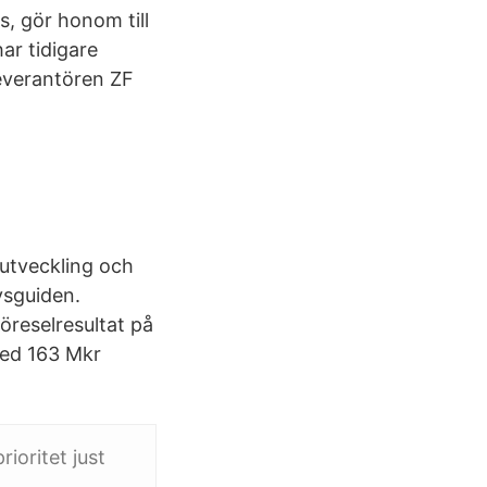
, gör honom till
ar tidigare
leverantören ZF
utveckling och
ysguiden.
reselresultat på
med 163 Mkr
ioritet just