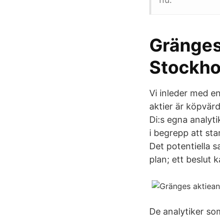
Gränges
Stockh
Vi inleder med 
aktier är köpvärd
Di:s egna analyt
i begrepp att sta
Det potentiella 
plan; ett beslut 
De analytiker so