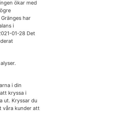
ningen ökar med
högre
n Gränges har
lans i
 2021-01-28 Det
uderat
alyser.
arna i din
tt kryssa i
ga ut. Kryssar du
pt våra kunder att