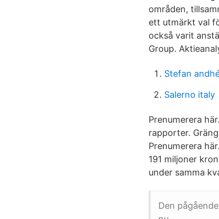
områden, tillsam
ett utmärkt val f
också varit anst
Group. Aktieanaly
Stefan andh
Salerno italy
Prenumerera här.
rapporter. Gräng
Prenumerera här.
191 miljoner kron
under samma kvar
Den pågående p
nu.