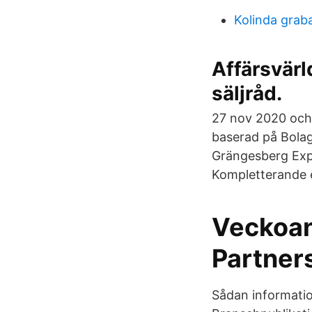
Kolinda graba
Affärsvärl
säljråd.
27 nov 2020 och
baserad på Bolage
Grängesberg Expl
Kompletterande e
Veckoan
Partner
Sådan information