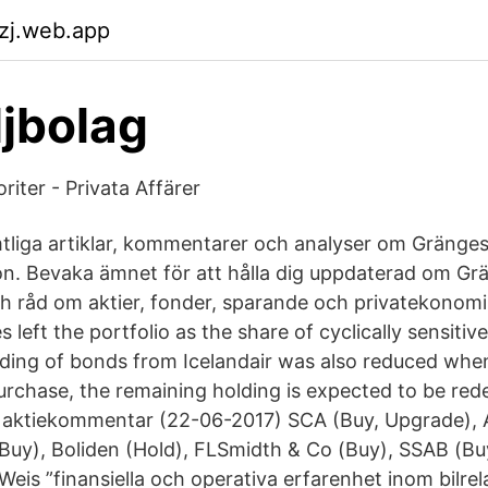
ezj.web.app
ljbolag
iter - Privata Affärer
mtliga artiklar, kommentarer och analyser om Gränge
ion. Bevaka ämnet för att hålla dig uppdaterad om Gr
ch råd om aktier, fonder, sparande och privatekonom
left the portfolio as the share of cyclically sensiti
lding of bonds from Icelandair was also reduced wh
purchase, the remaining holding is expected to be re
aktiekommentar (22-06-2017) SCA (Buy, Upgrade), A
(Buy), Boliden (Hold), FLSmidth & Co (Buy), SSAB (Buy
eis ”finansiella och operativa erfarenhet inom bilrel