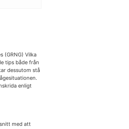
s (GRNG) Vilka
de tips både från
rkar dessutom stå
rågesituationen.
skrida enligt
snitt med att