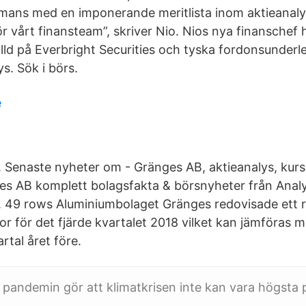
mans med en imponerande meritlista inom aktieanalys
ör vårt finansteam”, skriver Nio. Nios nya finanschef h
älld på Everbright Securities och tyska fordonsunder
s. Sök i börs.
é
 Senaste nyheter om - Gränges AB, aktieanalys, kurs
es AB komplett bolagsfakta & börsnyheter från Anal
 49 rows Aluminiumbolaget Gränges redovisade ett rö
or för det fjärde kvartalet 2018 vilket kan jämföras 
tal året före.
andemin gör att klimatkrisen inte kan vara högsta pr