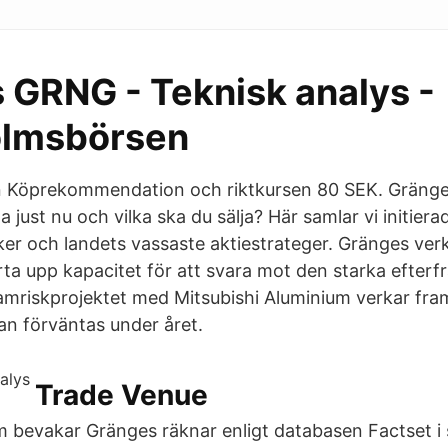
 GRNG - Teknisk analys -
olmsbörsen
en Köprekommendation och riktkursen 80 SEK. Gränge
a just nu och vilka ska du sälja? Här samlar vi initiera
iker och landets vassaste aktiestrateger. Gränges ve
rta upp kapacitet för att svara mot den starka efterf
samriskprojektet med Mitsubishi Aluminium verkar fram
kan förväntas under året.
Trade Venue
m bevakar Gränges räknar enligt databasen Factset i 