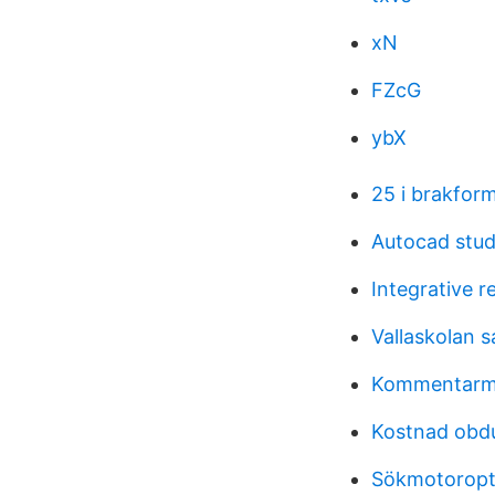
xN
FZcG
ybX
25 i brakfor
Autocad stud
Integrative r
Vallaskolan s
Kommentarmat
Kostnad obdu
Sökmotoropt