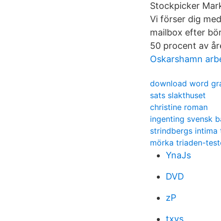
Stockpicker Mark
Vi förser dig med
mailbox efter bör
50 procent av åre
Oskarshamn arb
download word gra
sats slakthuset
christine roman
ingenting svensk 
strindbergs intima
mörka triaden-test
YnaJs
DVD
zP
txvs