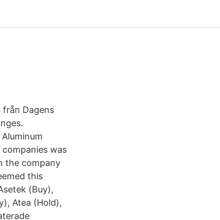
s från Dagens
änges.
i Aluminum
ve companies was
en the company
deemed this
setek (Buy),
), Atea (Hold),
aterade